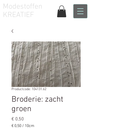
Modestoffen
KREATIEF
Productcode: 104131.62
Broderie: zacht
groen
Prijs
€ 0,50
€ 0,50
/
10cm