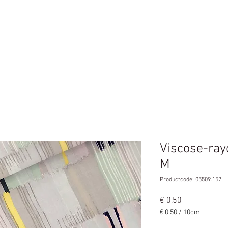
n
Home
Viscose-rayo
M
Productcode: 05509.157
Prijs
€ 0,50
€ 0,50
/
10cm
€ 0,50