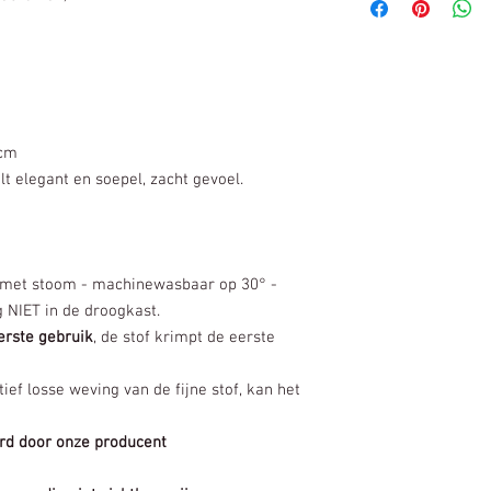
Verzenden naar Ne
 cm
lt elegant en soepel, zacht gevoel.
d, met stoom - machinewasbaar op 30° -
NIET in de droogkast.
erste gebruik
, de stof krimpt de eerste
ief losse weving van de fijne stof, kan het
erd door onze producent