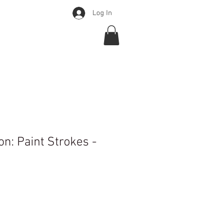
Log In
Over
Webshop
More
n: Paint Strokes -