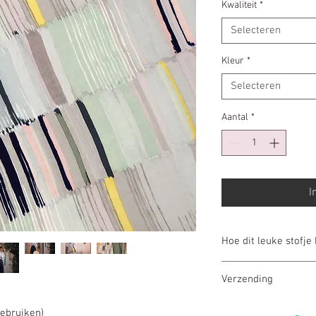
per
Kwaliteit
*
10
Selecteren
Centimeters
Kleur
*
Selecteren
Aantal
*
I
Hoe dit leuke stofje
Prijs is per 10cm
Verzending
Heb je 1m20cm nodi
In winkelwagen pl
Uw bestelling wor
ebruiken)
Wij knippen voor j