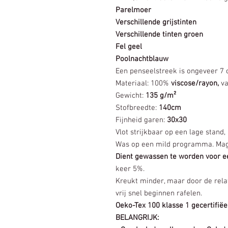
Parelmoer
Verschillende grijstinten
Verschillende tinten groen
Fel geel
Poolnachtblauw
Een penseelstreek is ongeveer 7
Materiaal: 100%
viscose/rayon,
va
Gewicht:
135 g/m²
Stofbreedte:
140cm
Fijnheid garen:
30x30
Vlot strijkbaar op een lage stan
Was op een mild programma. Mag 
Dient gewassen te worden voor e
keer 5%.
Kreukt minder, maar door de relat
vrij snel beginnen rafelen.
Oeko-Tex 100 klasse 1
gecertifië
BELANGRIJK: