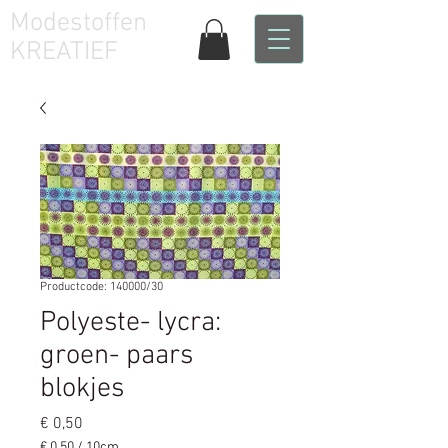
Modestoffen
KREATIEF
Productcode: 140000/30
Polyeste- lycra:
groen- paars
blokjes
Prijs
€ 0,50
€ 0,50
/
10cm