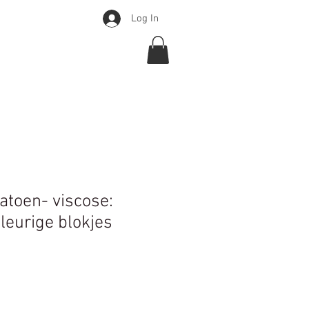
Log In
Over
Webshop
More
atoen- viscose:
leurige blokjes