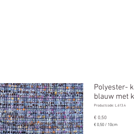
n
Home
Polyester- k
blauw met k
Productcode: L.613.4
Prijs
€ 0,50
€ 0,50
/
10cm
€ 0,50