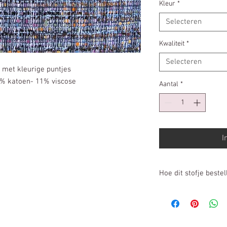
per
Kleur
*
10
Selecteren
Centimeters
Kwaliteit
*
Selecteren
 met kleurige puntjes
6% katoen- 11% viscose
Aantal
*
I
Hoe dit stofje bestel
Prijs is per 10cm
Heb je 1m20cm nodi
In winkelwagen pl
Wij knippen voor j