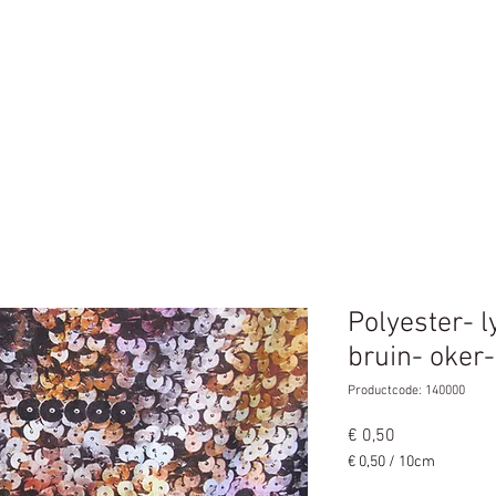
n
Home
Polyester- l
bruin- oker-
Productcode: 140000
Prijs
€ 0,50
€ 0,50
/
10cm
€ 0,50