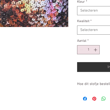
per
Kleur
*
10
Selecteren
Centimeters
Kwaliteit
*
Selecteren
Aantal
*
I
Hoe dit stofje bestel
Prijs is per 10cm
Heb je 1m20cm nodi
In winkelwagen pl
Wij knippen voor j