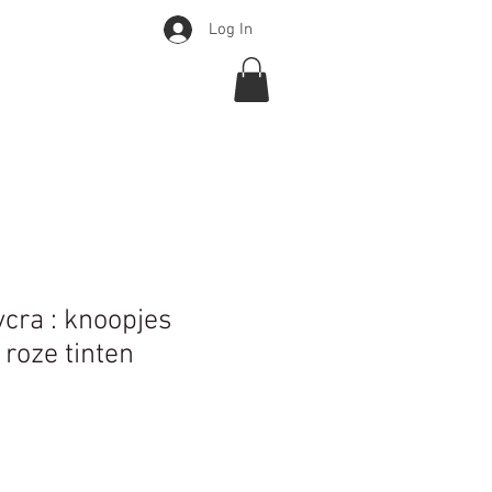
Log In
Over
Webshop
More
ycra : knoopjes
 roze tinten