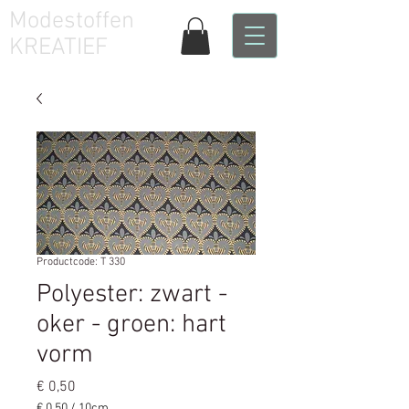
Modestoffen
KREATIEF
Productcode: T 330
Polyester: zwart -
oker - groen: hart
vorm
Prijs
€ 0,50
€ 0,50
/
10cm