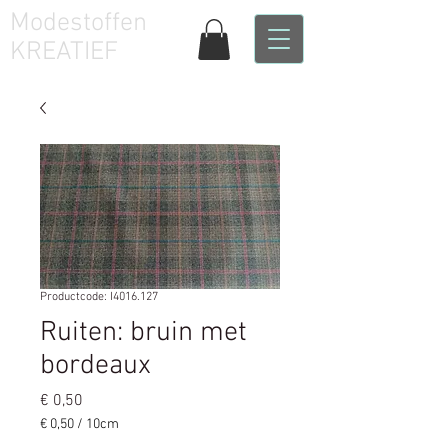
Modestoffen
KREATIEF
Productcode: I4016.127
Ruiten: bruin met
bordeaux
Prijs
€ 0,50
€ 0,50
/
10cm
€ 0,50