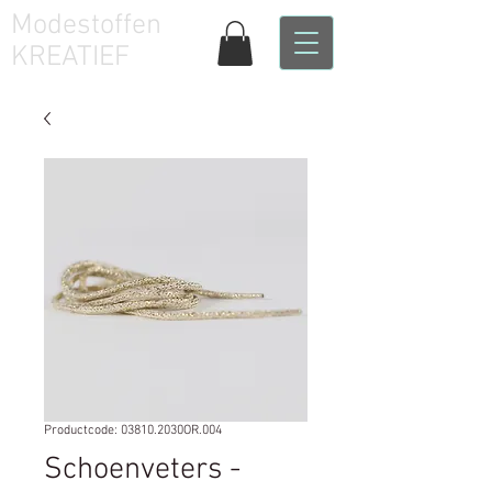
Modestoffen
KREATIEF
Productcode: 03810.2030OR.004
Schoenveters -