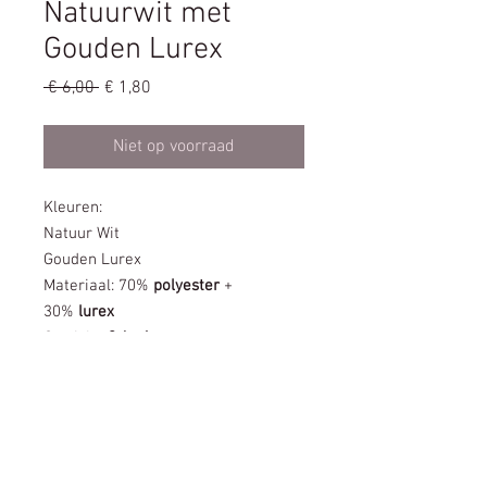
Natuurwit met
Gouden Lurex
Normale
Verkoopprijs
 € 6,00 
€ 1,80
prijs
Niet op voorraad
Kleuren:
Natuur Wit
Gouden Lurex
Materiaal: 70%
polyester
+
30%
lurex
Gewicht:
2,6 g/m
Diameter:
4mm
Lengte:
1,3m
Hoe dit leuke stofje bestellen?