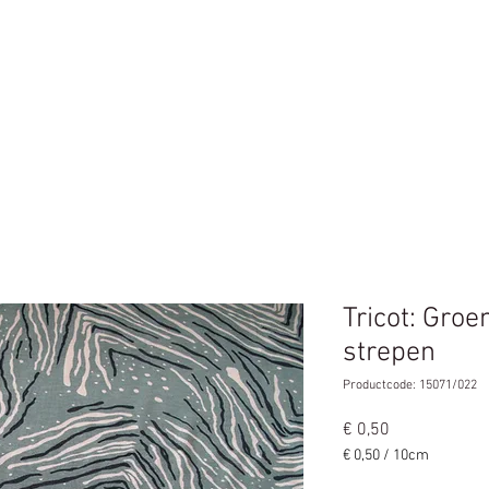
n
Home
Tricot: Groe
strepen
Productcode: 15071/022
Prijs
€ 0,50
€ 0,50
/
10cm
€ 0,50