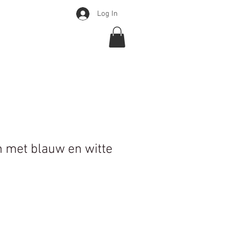
Log In
Over
Webshop
More
n met blauw en witte