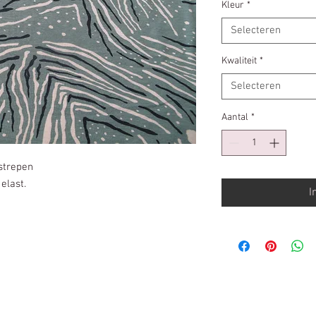
per
Kleur
*
10
Selecteren
Centimeters
Kwaliteit
*
Selecteren
Aantal
*
 strepen
elast.
I