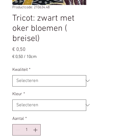
Productcode: 210634.48
Tricot: zwart met
oker bloemen (
breisel)
Prijs
€ 0,50
€ 0,50
/
10cm
€ 0,50
per
Kwaliteit
*
10
Centimeters
Kleur
*
Aantal
*