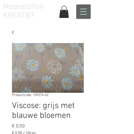
Modestoffen
KREATIEF
Productcode: 109374-62
Viscose: grijs met
blauwe bloemen
Prijs
€ 0,50
€ 0,50
/
10cm