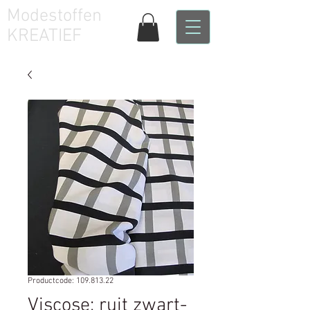
Modestoffen
KREATIEF
Productcode: 109.813.22
Viscose: ruit zwart-