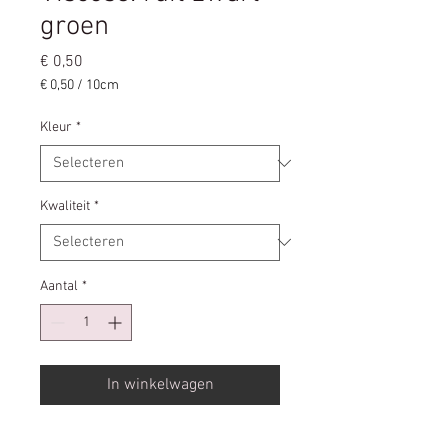
groen
Prijs
€ 0,50
€ 0,50
/
10cm
€ 0,50
per
Kleur
*
10
Centimeters
Kwaliteit
*
Aantal
*
In winkelwagen
Mooie viscose met zwart met groen